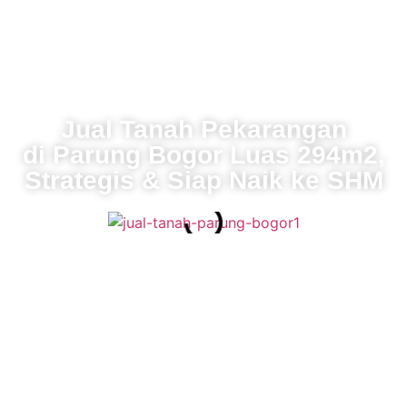
Jual Tanah Pekarangan
di Parung Bogor Luas 294m2,
Strategis & Siap Naik ke SHM
Detail Tanah:
Luas Tanah Keseluruhan: 294,98 m²
Akses Jalan: Sudah termasuk hibah jalan pribadi
seluas 39,5 m² (2,5 m x 15,8 m), akses masuk
terjamin.
Legalitas: Surat Letter C/Girik & AJB (Clear dan