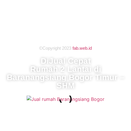
©Copyright 2023
fab.web.id
DiJual Cepat
Rumah 2 Lantai di
Baranangsiang Bogor Timur –
SHM
Lokasi juara di Jalan Padi, Bogor Timur! Jarang ada
rumah dengan banyak kamar di tengah kota.
Detail Properti: