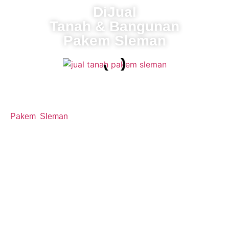
DiJual
Tanah & Bangunan
Pakem Sleman
Pakembinangun, Pakem, Sleman
Pakembinangun
(aksara jawa : ꦥꦏꦼꦩ꧀ꦧꦶꦤꦔꦸꦤ꧀)
adalah desa di kecamatan
Pakem
,
Sleman
, Daerah Istimewa Yogyakarta,
Sertifikat Hak Milik
Tarif/DAYA : R1/1300VA
Jual Tanah Pakem Sleman | Tanah=717m |
Bangunan=48m Peminat Serius ,Langsung Tanpa
Perantara Hub 0812-1280-9528